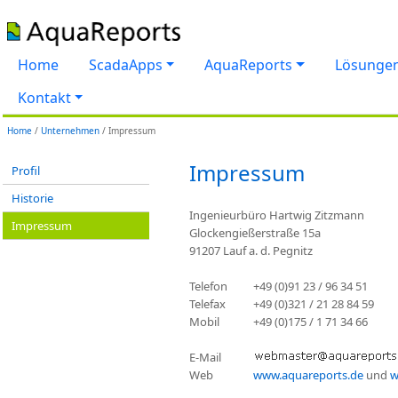
Home
ScadaApps
AquaReports
Lösunge
Kontakt
Home
/
Unternehmen
/ Impressum
Impressum
Profil
Historie
Ingenieurbüro Hartwig Zitzmann
Impressum
Glockengießerstraße 15a
91207 Lauf a. d. Pegnitz
Telefon
+49 (0)91 23 / 96 34 51
Telefax
+49 (0)321 / 21 28 84 59
Mobil
+49 (0)175 / 1 71 34 66
E-Mail
Web
www.aquareports.de
und
w